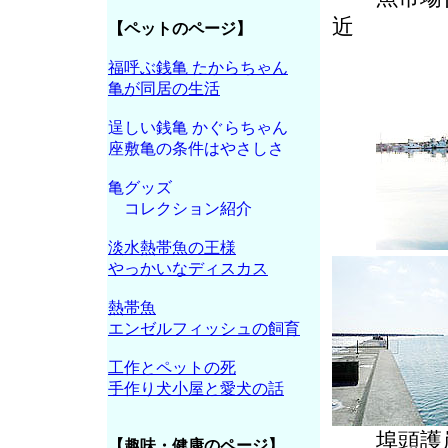
近
【ペットのページ】
福呼ぶ銭亀 たからちゃん
亀が同居の生活
逞しい銭亀 かぐらちゃん
座敷亀の条件はやさしさ
亀グッズ
コレクション紹介
淡水熱帯魚の王様
やっかいなディスカス
熱帯魚
エンゼルフィッシュの飼育
工作とペットの死
手作り犬小屋と愛犬の話
埠頭護
【趣味・健康のページ】