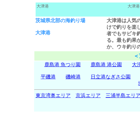
大津港
大津港
茨城県北部の海釣り場
大津港は人気
けで釣りを楽
大津港
者でもサビキ
る。最も釣果
か、ウキ釣り
＜
鹿島港 魚つり園
鹿島港 港公園
大
平磯港
磯崎港
日立港なぎさ公園
東京湾奥エリア
京浜エリア
三浦半島エリ