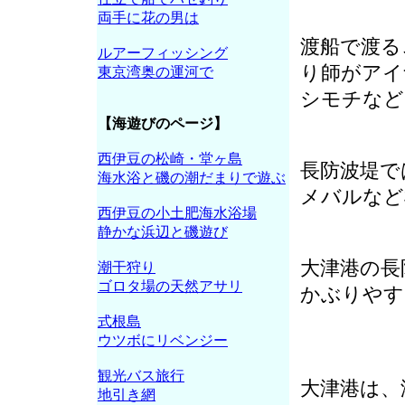
両手に花の男は
渡船で渡る
ルアーフィッシング
り師がアイ
東京湾奥の運河で
シモチなど
【海遊びのページ】
西伊豆の松崎・堂ヶ島
長防波堤で
海水浴と磯の潮だまりで遊ぶ
メバルなど
西伊豆の小土肥海水浴場
静かな浜辺と磯遊び
大津港の長
潮干狩り
ゴロタ場の天然アサリ
かぶりやす
式根島
ウツボにリベンジー
観光バス旅行
大津港は、
地引き網