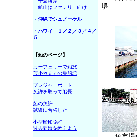
千倉海岸
堤
館山はファミリー向け
・
沖縄でシュノーケル
・ハワイ １／２／３／４／
５
【船のページ】
カーフェリーで船旅
苫小牧までの乗船記
プレジャーボート
免許を取って船長
船の免許
試験に合格した
小型船舶免許
過去問題を教えよう
魚市場