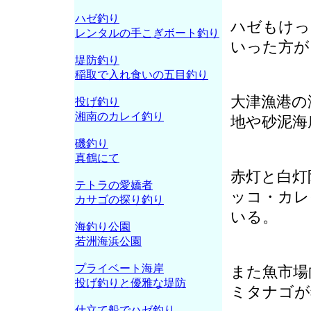
ハゼ釣り
ハゼもけっ
レンタルの手こぎボート釣り
いった方が
堤防釣り
稲取で入れ食いの五目釣り
大津漁港の
投げ釣り
湘南のカレイ釣り
地や砂泥海
磯釣り
真鶴にて
赤灯と白灯
テトラの愛嬌者
ッコ・カレ
カサゴの探り釣り
いる。
海釣り公園
若洲海浜公園
プライベート海岸
また魚市場
投げ釣りと優雅な堤防
ミタナゴが
仕立て船でハゼ釣り