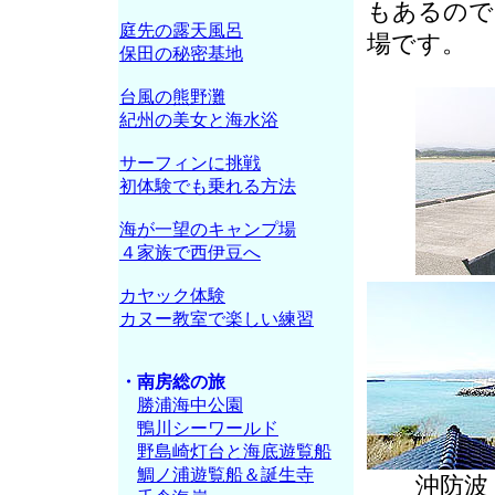
もあるので
庭先の露天風呂
場です。
保田の秘密基地
台風の熊野灘
紀州の美女と海水浴
サーフィンに挑戦
初体験でも乗れる方法
海が一望のキャンプ場
４家族で西伊豆へ
カヤック体験
カヌー教室で楽しい練習
・南房総の旅
勝浦海中公園
鴨川シーワールド
野島崎灯台と海底遊覧船
鯛ノ浦遊覧船＆誕生寺
沖防波