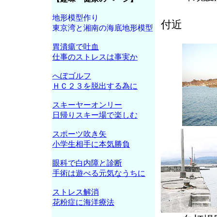
黒
地形模型作り
付近
東京湾と湘南の海底地形模型
胃潰瘍で吐血
仕事のストレスは事実か
へぼゴルフ
ＨＣ２３を脱出する為に
スキーヤーオンリー
日帰りスキー場で楽しむ
スポーツ吹き矢
小学生相手に本気勝負
眼科で白内障と診断
手術は遊べる元気なうちに
ストレス解消
花粉症に海洋療法