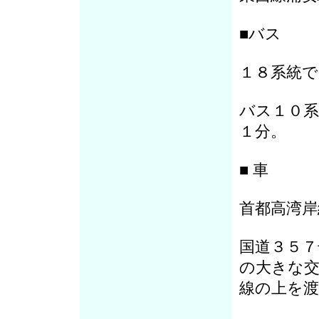
■バス
１８系統で
バス１０系
１分。
■ 車
首都高湾岸
国道３５７
の大きな交
線の上を