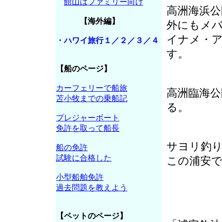
館山はファミリー向け
高洲海浜公
【海外編】
外にもメ
イナメ・
・ハワイ旅行１／２／３／４
す。
【船のページ】
カーフェリーで船旅
高洲臨海
苫小牧までの乗船記
る。
プレジャーボート
免許を取って船長
サヨリ釣
船の免許
試験に合格した
この浦安
小型船舶免許
過去問題を教えよう
【ペットのページ】