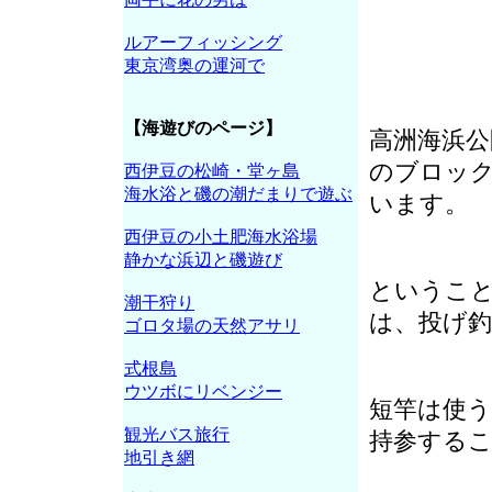
ルアーフィッシング
東京湾奥の運河で
【海遊びのページ】
高洲海浜
のブロッ
西伊豆の松崎・堂ヶ島
海水浴と磯の潮だまりで遊ぶ
います。
西伊豆の小土肥海水浴場
静かな浜辺と磯遊び
というこ
潮干狩り
は、投げ
ゴロタ場の天然アサリ
式根島
ウツボにリベンジー
短竿は使
観光バス旅行
持参する
地引き網