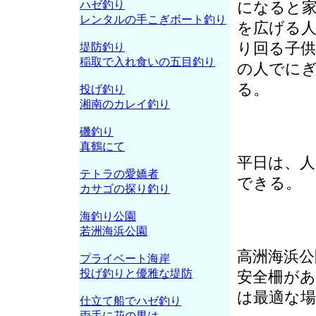
ハゼ釣り
になると
レンタルの手こぎボート釣り
を広げる人
り回る子供
堤防釣り
稲取で入れ食いの五目釣り
の人でに
る。
投げ釣り
湘南のカレイ釣り
磯釣り
真鶴にて
平日は、
テトラの愛嬌者
できる。
カサゴの探り釣り
海釣り公園
若洲海浜公園
高洲海浜公
プライベート海岸
投げ釣りと優雅な堤防
安全柵が
は最適な場
仕立て船でハゼ釣り
両手に花の男は