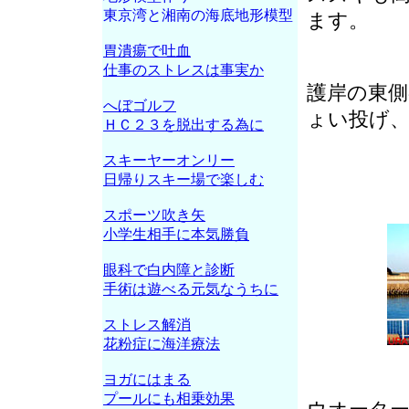
東京湾と湘南の海底地形模型
ます。
胃潰瘍で吐血
仕事のストレスは事実か
護岸の東
へぼゴルフ
ょい投げ
ＨＣ２３を脱出する為に
スキーヤーオンリー
日帰りスキー場で楽しむ
スポーツ吹き矢
小学生相手に本気勝負
眼科で白内障と診断
手術は遊べる元気なうちに
ストレス解消
花粉症に海洋療法
ヨガにはまる
プールにも相乗効果