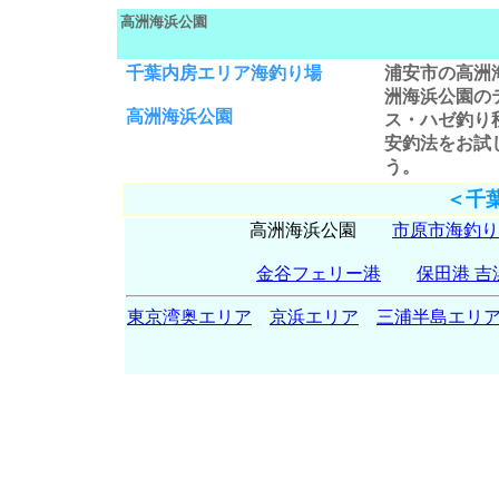
高洲海浜公園
千葉内房エリア海釣り場
浦安市の
高洲
洲海浜公園
の
高洲海浜公園
ス・
ハゼ釣り
安釣法をお試
う。
＜千
高洲海浜公園
市原市海釣り
金谷フェリー港
保田港 吉
東京湾奥エリア
京浜エリア
三浦半島エリ