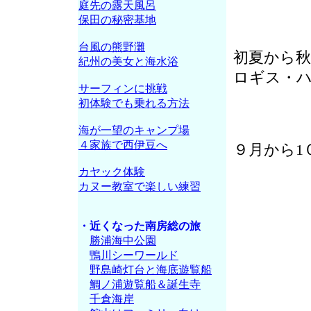
庭先の露天風呂
保田の秘密基地
台風の熊野灘
初夏から
紀州の美女と海水浴
ロギス・
サーフィンに挑戦
初体験でも乗れる方法
海が一望のキャンプ場
４家族で西伊豆へ
９月から1
カヤック体験
カヌー教室で楽しい練習
・近くなった南房総の旅
勝浦海中公園
鴨川シーワールド
野島崎灯台と海底遊覧船
鯛ノ浦遊覧船＆誕生寺
千倉海岸