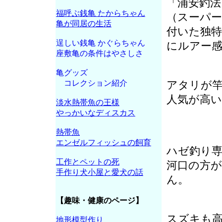
「浦安釣
福呼ぶ銭亀 たからちゃん
（スーパ
亀が同居の生活
付いた独
逞しい銭亀 かぐらちゃん
にルアー
座敷亀の条件はやさしさ
亀グッズ
コレクション紹介
アタリが
人気が高い
淡水熱帯魚の王様
やっかいなディスカス
熱帯魚
エンゼルフィッシュの飼育
ハゼ釣り
工作とペットの死
河口の方
手作り犬小屋と愛犬の話
ん。
【趣味・健康のページ】
スズキも
地形模型作り