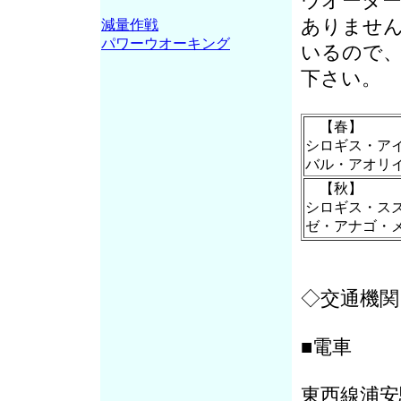
ウオータ
ありませ
減量作戦
パワーウオーキング
いるので
下さい。
【春】
シロギス・ア
バル・アオリ
【秋】
シロギス・ス
ゼ・アナゴ・
◇交通機関
■電車
東西線浦安