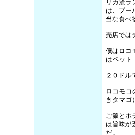
リカ流ラ
は、プー
当な食べ
売店では
僕はロコ
はペット
２０ドル
ロコモコ
きタマゴ
ご飯とポ
は旨味が
だ。