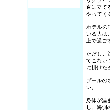
リクライ
直に立て
やってく
ホテルの
いる人は
上で過ご
ただし、
てこない
に掛けた
プールの
い。
身体が温
し、海側