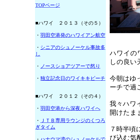
TOPページ
■ハワイ ２０１３（その５）
・
羽田空港発のハワイアン航空
・
シニアのシュノーケル事故多
ハワイの
し
しの良い
・
ノースショアツアーで怒り
今朝はゆ
・
独立記念日のワイキキビーチ
ーチで過
■ハワイ ２０１２（その４）
我々ハワ
・
羽田空港から深夜ハワイへ
開けたま
・
ＪＴＢ専用ラウンジのくつろ
ぎタイム
７時半頃
び込む気
・
ハナウマ湾のシュノーケルで