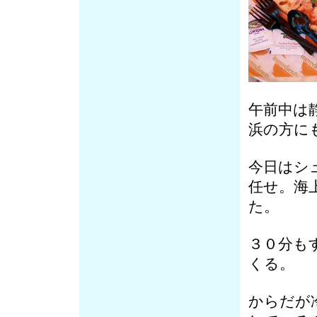
午前中は
浜の方に
今日はシ
任せ。海
た。
３０分も
くる。
からだが