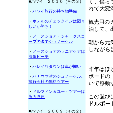
く、僕ら
■ハワイ ２０１０（その３）
れて大変
・
ハワイ旅行の持ち物準備
・
ホテルのチェックインは図々
観光用の
しいが勝ち！
泊して、
・
ノースショア・シャークスコ
ープの磯でシュノーケル
朝から元
しながら
・
ノースショアのラニアケアは
海亀ビーチ
・
ハレイワタウンは車が怖い！
昨年はほ
ボードの
・
ハナウマ湾のシュノーケル。
旅行会社の無料ツアー
いで移動
・
ドルフィン＆ユー・ツアーは
この遊び
泳力勝負
ドルボー
■ハワイ ２００９（その２）