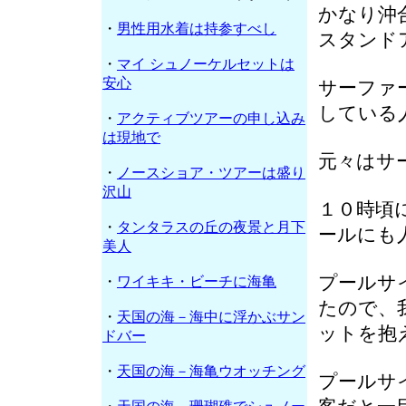
かなり沖
・
男性用水着は持参すべし
スタンド
・
マイ シュノーケルセットは
安心
サーファ
している
・
アクティブツアーの申し込み
は現地で
元々はサ
・
ノースショア・ツアーは盛り
沢山
１０時頃
・
タンタラスの丘の夜景と月下
ールにも
美人
プールサ
・
ワイキキ・ビーチに海亀
たので、
・
天国の海－海中に浮かぶサン
ットを抱
ドバー
・
天国の海－海亀ウオッチング
プールサ