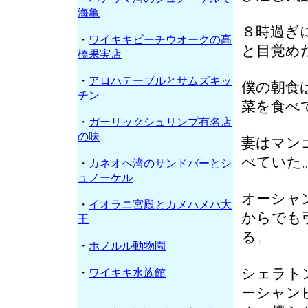
海亀
８時過ぎ
・
ワイキキビーチウオークの高
と目覚め
橋果実店
・
アロハテーブルとサムズキッ
僕の朝食
チン
菜を食べ
・
ガーリックシュリンプ有名店
の味
妻はマン
べていた
・
カネオヘ湾のサンドバーとシ
ュノーケル
オーシャ
・
イオラニ宮殿とカメハメハ大
からでも
王
る。
・
ホノルル動物園
シェラト
・
ワイキキ水族館
ーシャン