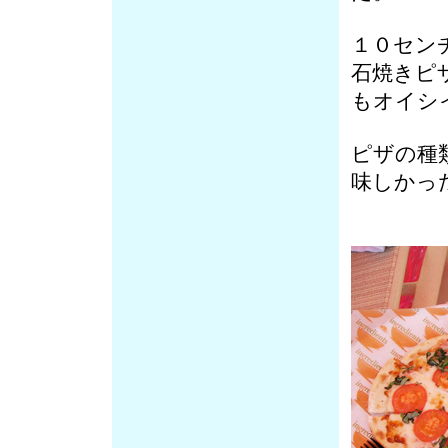
１０セン
石焼きピ
もオイシ
ピザの種
味しかっ