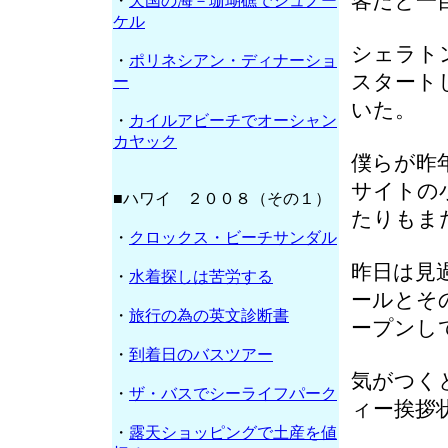
客だと一
・
天国の海－珊瑚礁でシュノー
ケル
シェラト
・
ポリネシアン・ディナーショ
スタート
ー
いた。
・
カイルアビーチでオーシャン
カヤック
僕らが昨
サイトの
■ハワイ ２００８（その１）
たりもま
・
クロックス・ビーチサンダル
昨日は見
・
水着探しは苦労する
ールとそ
・
旅行の為の英文診断書
ープンし
・
到着日のバスツアー
気がつく
・
ザ・バスでシーライフパーク
ィー挨拶
・
露天ショッピングで土産を値