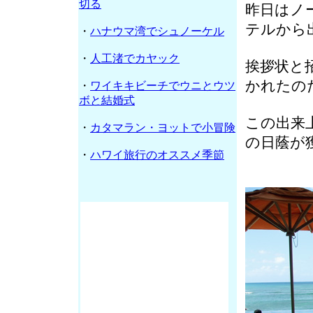
切る
昨日はノ
テルから
・
ハナウマ湾でシュノーケル
・
人工渚でカヤック
挨拶状と
かれたの
・
ワイキキビーチでウニとウツ
ボと結婚式
この出来
・
カタマラン・ヨットで小冒険
の日蔭が
・
ハワイ旅行のオススメ季節