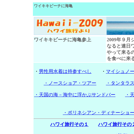
ワイキキビーチに海亀
ワイキキビーチに海亀参上
2009年９
なると連日
やって来る
を食べに来
・
男性用水着は持参すべし
・
マイシュノ
・ノースショア・ツアー
・タンタラ
・天国の海－海中に浮かぶサンドバー
・
・ポリネシアン・ディナーショ
ハワイ旅行その１
ハワイ旅行その