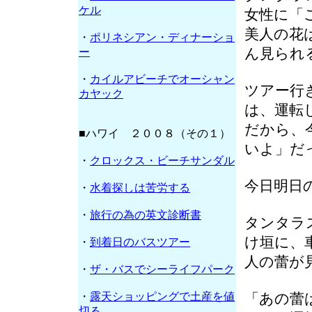
ケル
女性に「
美人の花
・
ポリネシアン・ディナーショ
ん見られ
ー
・
カイルアビーチでオーシャン
ツアー行
カヤック
は、運転
だから、
■ハワイ ２００８（その１）
いよ」だ
・
クロックス・ビーチサンダル
今日明日
・
水着探しは苦労する
・
旅行の為の英文診断書
タンタラ
け垣に、
・
到着日のバスツアー
人の蕾が
・
ザ・バスでシーライフパーク
・
露天ショッピングで土産を値
「あの蕾
切る