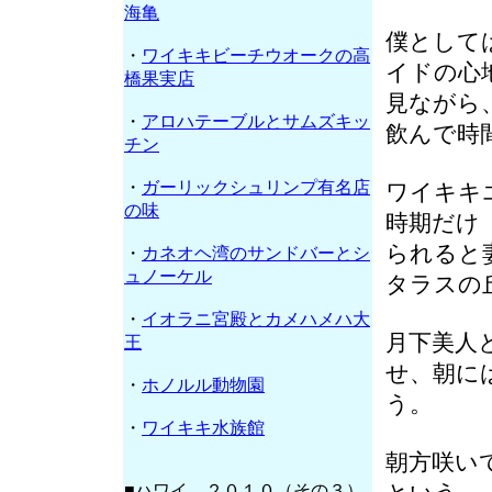
海亀
僕として
・
ワイキキビーチウオークの高
イドの心
橋果実店
見ながら
・
アロハテーブルとサムズキッ
飲んで時
チン
・
ガーリックシュリンプ有名店
ワイキキ
の味
時期だけ
られると
・
カネオヘ湾のサンドバーとシ
ュノーケル
タラスの
・
イオラニ宮殿とカメハメハ大
月下美人
王
せ、朝に
・
ホノルル動物園
う。
・
ワイキキ水族館
朝方咲い
■ハワイ ２０１０（その３）