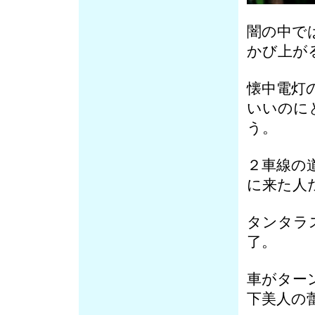
闇の中で
かび上が
懐中電灯
いいのに
う。
２車線の
に来た人
タンタラ
了。
車がター
下美人の