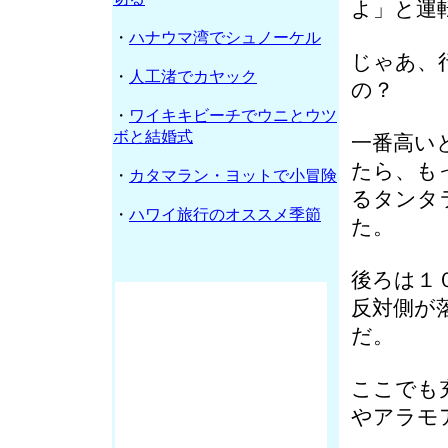
よ」と運
・
ハナウマ湾でシュノーケル
じゃあ、
・
人工渚でカヤック
の？
・
ワイキキビーチでウニとウツ
ボと結婚式
一番高い
たら、も
・
カタマラン・ヨットで小冒険
るタンタ
・
ハワイ旅行のオススメ季節
た。
後ろは１
反対側が
だ。
ここでも
やアラモ