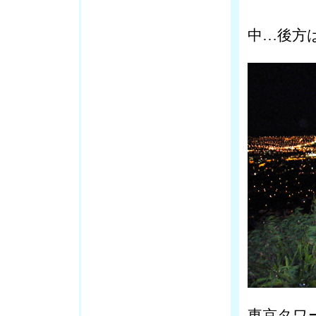
手前の
中…後方
東京タワ