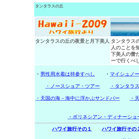
タンタラスの丘
タンタラスの丘の夜景と月下美人
タンタラス
人のことを
下美人の蕾
ーで行くべ
・
男性用水着は持参すべし
・
マイシュノ
・ノースショア・ツアー
・タンタラ
・天国の海－海中に浮かぶサンドバー
・
・ポリネシアン・ディナーショ
ハワイ旅行その１
ハワイ旅行その