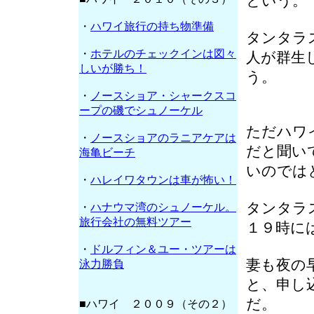
という。
・
ハワイ旅行の持ち物準備
タンタラ
・
ホテルのチェックインは図々
人が群生
しいが勝ち！
う。
・
ノースショア・シャークスコ
ープの磯でシュノーケル
ただハワ
・
ノースショアのラニアケアは
だと聞い
海亀ビーチ
いのでは
・
ハレイワタウンは車が怖い！
タンタラ
・
ハナウマ湾のシュノーケル。
旅行会社の無料ツアー
１９時に
・
ドルフィン＆ユー・ツアーは
妻も夜の
泳力勝負
と、申し
だ。
■ハワイ ２００９（その２）