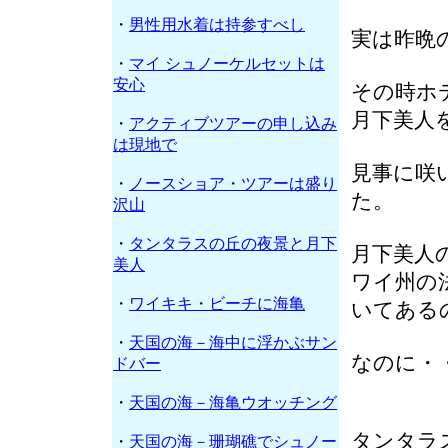
・
男性用水着は持参すべし
実は昨晩
・
マイ シュノーケルセットは
安心
その時ホ
月下美人
・
アクティブツアーの申し込み
は現地で
見事に咲
・
ノースショア・ツアーは盛り
た。
沢山
・
タンタラスの丘の夜景と月下
月下美人
美人
ワイ州の
・
ワイキキ・ビーチに海亀
いてある
・
天国の海－海中に浮かぶサン
なのに・
ドバー
・
天国の海－海亀ウオッチング
タンタラ
・
天国の海－珊瑚礁でシュノー