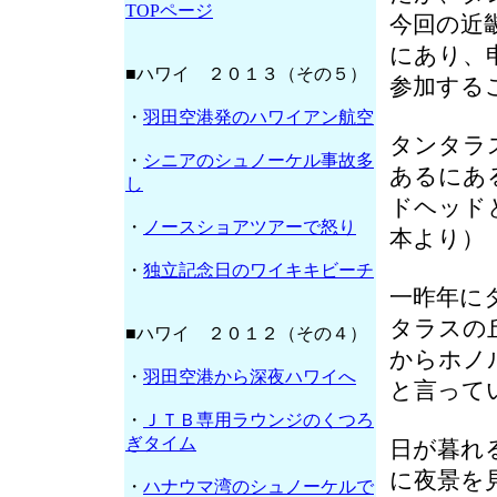
TOPページ
今回の近
にあり、
■ハワイ ２０１３（その５）
参加する
・
羽田空港発のハワイアン航空
タンタラ
・
シニアのシュノーケル事故多
あるにあ
し
ドヘッド
・
ノースショアツアーで怒り
本より）
・
独立記念日のワイキキビーチ
一昨年に
タラスの
■ハワイ ２０１２（その４）
からホノ
・
羽田空港から深夜ハワイへ
と言って
・
ＪＴＢ専用ラウンジのくつろ
ぎタイム
日が暮れ
に夜景を
・
ハナウマ湾のシュノーケルで